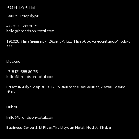
КОНТАКТЫ
Санкт-Петербург
+7 (812) 688 80 75
hello@brandson-total.com
191028, Литейный пр-т 26,
лит. А, БЦ "Преображенский
двор", офис
411
Москва
+7(812) 688 80 75
hello@brandson-total.com
Ракетный бульвар д. 16,
БЦ "Алексеевская
Башня", 7 этаж, офис
№15
Dubai
hello@brandson-total.com
Business Center 1, M Floor,
The Meydan Hotel, Nad Al Sheba