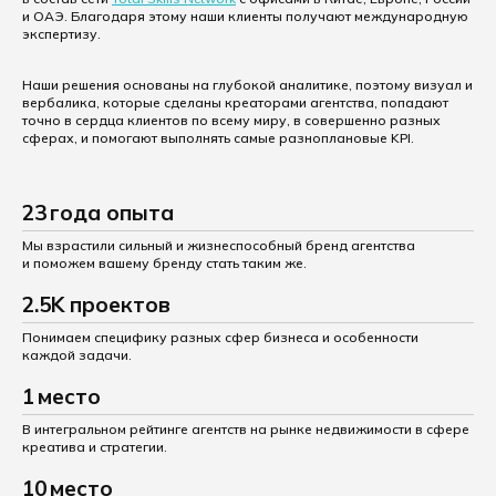
и ОАЭ. Благодаря этому наши клиенты получают
международную
экспертизу.
Наши решения основаны на глубокой аналитике, поэтому визуал и
вербалика, которые сделаны
креаторами агентства, попадают
точно в сердца клиентов по всему миру, в совершенно разных
сферах,
и помогают выполнять самые разноплановые KPI.
23
года опыта
Мы взрастили сильный и жизнеспособный бренд
агентства
и поможем вашему бренду стать таким же.
2
.
5
K
проектов
Понимаем специфику разных сфер бизнеса
и особенности
каждой задачи.
1
место
В интегральном рейтинге агентств на рынке
недвижимости в сфере
креатива и стратегии.
10
место